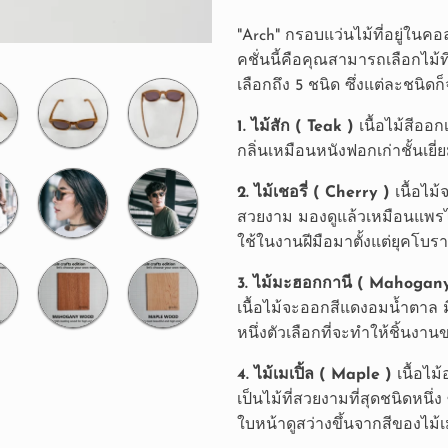
"Arch" กรอบแว่นไม้ที่อยู่ในคอ
คชั่นนี้คือคุณสามารถเลือกไม้
เลือกถึง 5 ชนิด ซึ่งแต่ละชนิดก็จ
1. ไม้สัก ( Teak )
เนื้อไม้สีออ
กลิ่นเหมือนหนังฟอกเก่าชั้นเยี่ยม
2. ไม้เชอรี่ ( Cherry )
เนื้อไม
สวยงาม มองดูแล้วเหมือนแพรไหม 
ใช้ในงานฝีมือมาตั้งแต่ยุคโบร
3. ไม้มะฮอกกานี ( Mahogan
เนื้อไม้จะออกสีแดงอมน้ำตาล มี
หนึ่งตัวเลือกที่จะทำให้ชิ้นงา
4. ไม้เมเปิ้ล ( Maple )
เนื้อไ
เป็นไม้ที่สวยงามที่สุดชนิดหนึ่ง
ใบหน้าดูสว่างขึ้นจากสีของไม้เม