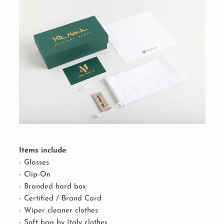
Items include
:
- Glasses
- Clip-On
- Branded hard box
- Certified / Brand Card
- Wiper cleaner clothes
- Soft bag
by Italy clothes